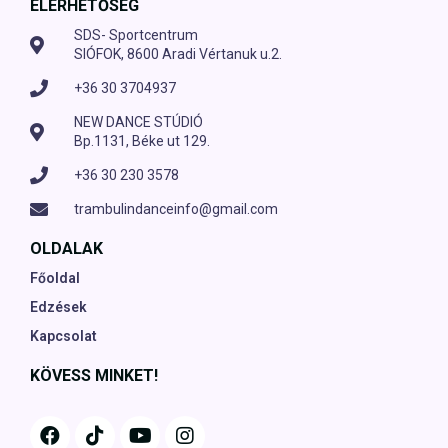
ELÉRHETŐSÉG
SDS- Sportcentrum
SIÓFOK, 8600 Aradi Vértanuk u.2.
+36 30 3704937
NEW DANCE STÚDIÓ
Bp.1131, Béke ut 129.
+36 30 230 3578
trambulindanceinfo@gmail.com
OLDALAK
Főoldal
Edzések
Kapcsolat
KÖVESS MINKET!