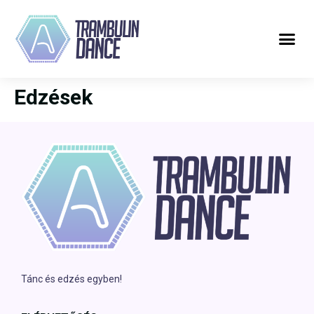
Edzések
Tánc és edzés egyben!